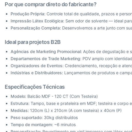
Por que comprar direto do fabricante?
Produção Própria:
Controle total de qualidade, prazos e person
Impressão Látex Ecológica:
Sem odor de solvente — ideal par
Personalização Completa:
Desenvolvemos a arte junto com sua
Ideal para projetos B2B
Agências de Marketing Promocional:
Ações de degustação e sa
Departamentos de Trade Marketing:
PDV amplo com identidade
Organizadores de Eventos:
Credenciamento, recepção e aten
Indústrias e Distribuidores:
Lançamentos de produtos e campa
Especificações Técnicas
Modelo:
Balcão MDF - 120 CT (Com Testeira)
Estrutura:
Tampo, base e prateleira em MDF; testeira e corpo
Medidas:
120cm (L) x 210cm (A com testeira) x 40cm (P)
Peso suportado:
30kg distribuídos
Tempo de montagem:
~6 minutos
Personalização:
Revestimento em vinil impresso com látex eco