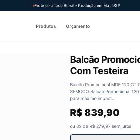
Frete para todo Brasil • Produção em Mauá/SP
Produtos
Orçamento
Balcão Promoci
Com Testeira
Balcão Promocional MDF 120 CT C
SEMCOO Balcão Promocional 120 CT
para máximo impact…
R$
839,90
ou 3x de R$
279,97
sem juros